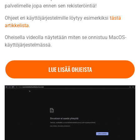
palvelimelle jopa ennen sen rekisteröintiä!
Ohjeet eri käyttöjärjestelmille löytyy esimerkiksi
tästä
artikkelista
.
Oheisella videolla näytetään miten se onnistuu MacOS-
käyttöjärjestelmässä.
LUE LISÄÄ OHJEISTA