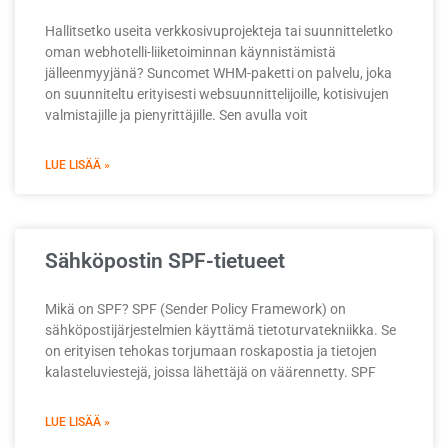
Hallitsetko useita verkkosivuprojekteja tai suunnitteletko
oman webhotelli-liiketoiminnan käynnistämistä
jälleenmyyjänä? Suncomet WHM-paketti on palvelu, joka
on suunniteltu erityisesti websuunnittelijoille, kotisivujen
valmistajille ja pienyrittäjille. Sen avulla voit
LUE LISÄÄ »
Sähköpostin SPF-tietueet
Mikä on SPF? SPF (Sender Policy Framework) on
sähköpostijärjestelmien käyttämä tietoturvatekniikka. Se
on erityisen tehokas torjumaan roskapostia ja tietojen
kalasteluviestejä, joissa lähettäjä on väärennetty. SPF
LUE LISÄÄ »