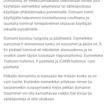
Domainilla, eli verkkotunnuksella tarkoitetaan nimeä, jota
käytetään esimerkiksi selaimessa tai sähköpostissa
käyttäjän yhdistämiseksi palvelimelle. Domaini toimii
käyttäjälle helpommin muistettavana osoitteena ja
taustalla toimivat nimipalvelimet ohjaavat käyttäjän
oikealle palvelimelle.
Domaini koostuu rungosta ja päätteestä. Esimerkiksi
suncomet.fi domainissa runko on suncomet ja pääte on .fi.
Eri pääteet toimivat eri rekisterien alaisuudessa ja ne
ovatkin usein täysin toisistaan riippumattomia. Esimerkiksi
Traficom hallinnoi .fi päätteitä ja ICANN hallinnoi .com
päätteitä.
Pelkällä domainilla ei itsessään tee mitään koska se on
vain osoite. Kuitenkin esimerkiksi yrityksen nimen tai
tavaramerkin suojaamiseksi myös pelkän domainin
tilaaminen voi olla kannattavaa vaikka itse sivuja tai
sähköposteja ei sille olisikaan.