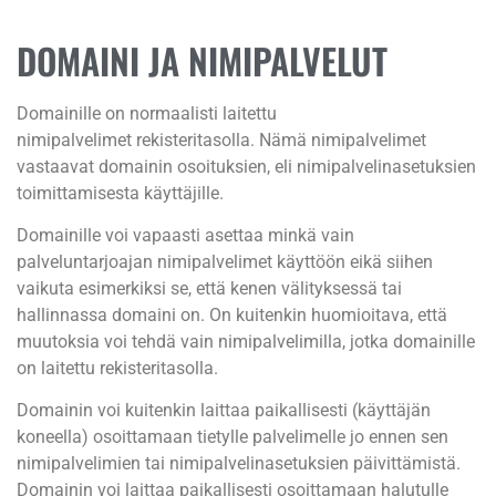
DOMAINI JA NIMIPALVELUT
Domainille on normaalisti laitettu
nimipalvelimet rekisteritasolla. Nämä nimipalvelimet
vastaavat domainin osoituksien, eli nimipalvelinasetuksien
toimittamisesta käyttäjille.
Domainille voi vapaasti asettaa minkä vain
palveluntarjoajan nimipalvelimet käyttöön eikä siihen
vaikuta esimerkiksi se, että kenen välityksessä tai
hallinnassa domaini on. On kuitenkin huomioitava, että
muutoksia voi tehdä vain nimipalvelimilla, jotka domainille
on laitettu rekisteritasolla.
Domainin voi kuitenkin laittaa paikallisesti (käyttäjän
koneella) osoittamaan tietylle palvelimelle jo ennen sen
nimipalvelimien tai nimipalvelinasetuksien päivittämistä.
Domainin voi laittaa paikallisesti osoittamaan halutulle