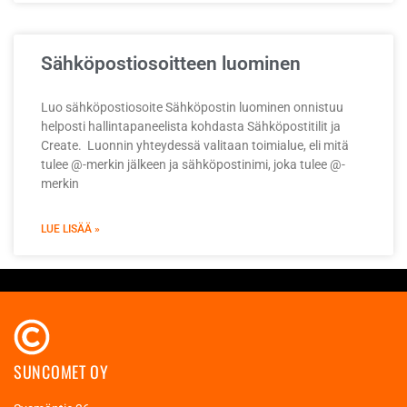
Sähköpostiosoitteen luominen
Luo sähköpostiosoite Sähköpostin luominen onnistuu
helposti hallintapaneelista kohdasta Sähköpostitilit ja
Create. Luonnin yhteydessä valitaan toimialue, eli mitä
tulee @-merkin jälkeen ja sähköpostinimi, joka tulee @-
merkin
LUE LISÄÄ »
SUNCOMET OY