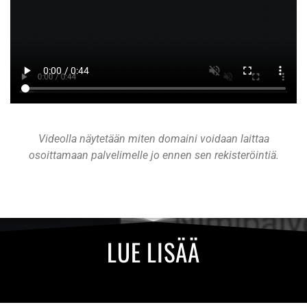
Videolla näytetään miten domaini voidaan laittaa
osoittamaan palvelimelle jo ennen sen rekisteröintiä.
LUE LISÄÄ