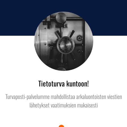
Tietoturva kuntoon!
Turvaposti-palvelumme mahdollistaa arkaluontoisten viestien
lähetykset vaatimuksien mukaisesti