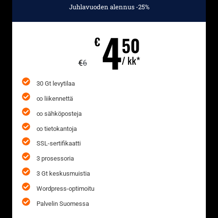
Juhlavuoden alennus -25%
4
50
€
/ kk*
€
6
30 Gt levytilaa
∞ liikennettä
∞ sähköposteja
∞ tietokantoja
SSL-sertifikaatti
3 prosessoria
3 Gt keskusmuistia
Wordpress-optimoitu
Palvelin Suomessa