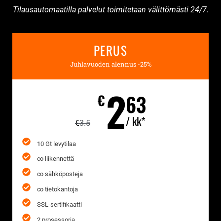
Tilausautomaatilla palvelut toimitetaan välittömästi 24/7.
PERUS
Juhlavuoden alennus -25%
2
63
€
/ kk*
€
3.5
10 Gt levytilaa
∞ liikennettä
∞ sähköposteja
∞ tietokantoja
SSL-sertifikaatti
2 prosessoria