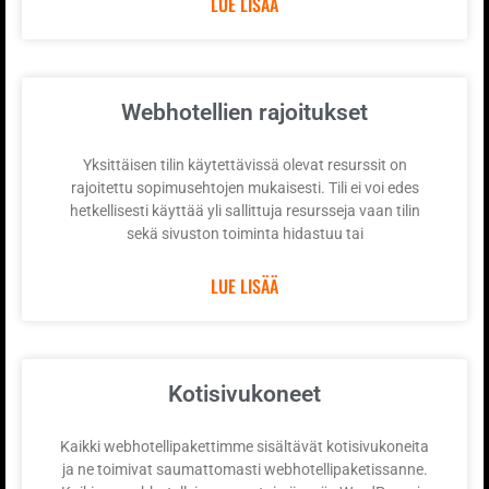
LUE LISÄÄ
Webhotellien rajoitukset
Yksittäisen tilin käytettävissä olevat resurssit on
rajoitettu sopimusehtojen mukaisesti. Tili ei voi edes
hetkellisesti käyttää yli sallittuja resursseja vaan tilin
sekä sivuston toiminta hidastuu tai
LUE LISÄÄ
Kotisivukoneet
Kaikki webhotellipakettimme sisältävät kotisivukoneita
ja ne toimivat saumattomasti webhotellipaketissanne.