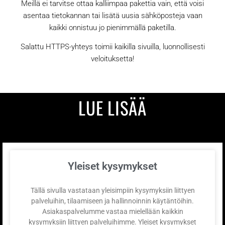
Meillä ei tarvitse ottaa kalliimpaa pakettia vain, että voisi
asentaa tietokannan tai lisätä uusia sähköposteja vaan
kaikki onnistuu jo pienimmällä paketilla.
Salattu HTTPS-yhteys toimii kaikilla sivuilla, luonnollisesti
veloituksetta!
LUE LISÄÄ
Yleiset kysymykset
Tällä sivulla vastataan yleisimpiin kysymyksiin liittyen
palveluihin, tilaamiseen ja hallinnoinnin käytäntöihin.
Asiakaspalvelumme vastaa mielellään kaikkin
kysymyksiin liittyen palveluihimme. Yleiset kysymykset