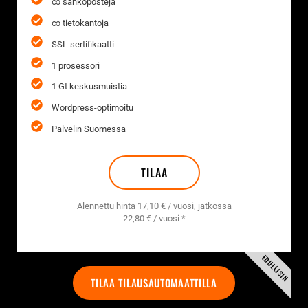
∞ sähköposteja
∞ tietokantoja
SSL-sertifikaatti
1 prosessori
1 Gt keskusmuistia
Wordpress-optimoitu
Palvelin Suomessa
TILAA
Alennettu hinta 17,10 € / vuosi, jatkossa
22,80 € / vuosi *
EDULLISIN
TILAA TILAUSAUTOMAATTILLA