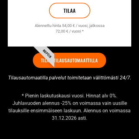
TILAA
Alennettu hinta 54,00 € / vuosi, jatkossa
72,00 € / vuosi *
NOPEIN
TILAA TILAUSAUTOMAATTILLA
Tilausautomaatilla palvelut toimitetaan välittömästi 24/7.
* Pienin laskutuskausi vuosi. Hinnat alv 0%.
Juhlavuoden alennus -25% on voimassa vain uusille
tilauksille ensimmäiseen laskuun. Alennus on voimassa
31.12.2026 asti.