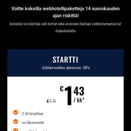
Voitte kokeilla webhotellipaketteja 14 vuorokauden
ajan riskittä!
kokeilun voi käyttää vain kerran eikä se koske tilattuja verkkotunnuksia tai
lisäpalveluita
STARTTI
Juhlavuoden alennus -25%
1
43
€
/ kk*
€
1.9
2 Gt levytilaa
∞ liikennettä