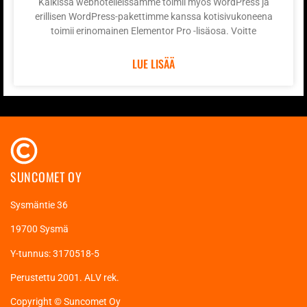
Kaikissa webhotelleissamme toimii myös WordPress ja
erillisen WordPress-pakettimme kanssa kotisivukoneena
toimii erinomainen Elementor Pro -lisäosa. Voitte
LUE LISÄÄ
SUNCOMET OY
Sysmäntie 36
19700 Sysmä
Y-tunnus: 3170518-5
Perustettu 2001. ALV rek.
Copyright © Suncomet Oy