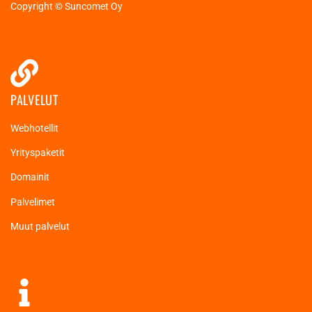
Copyright © Suncomet Oy
PALVELUT
Webhotellit
Yrityspaketit
Domainit
Palvelimet
Muut palvelut