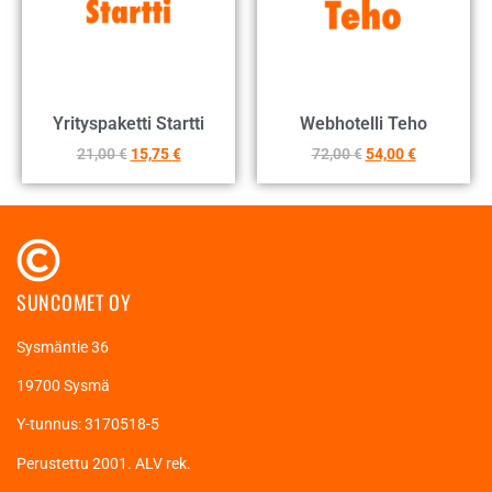
Yrityspaketti Startti
Webhotelli Teho
21,00
€
15,75
€
72,00
€
54,00
€
SUNCOMET OY
Sysmäntie 36
19700 Sysmä
Y-tunnus: 3170518-5
Perustettu 2001. ALV rek.