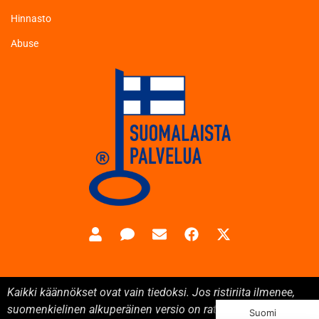
Hinnasto
Abuse
Kaikki käännökset ovat vain tiedoksi. Jos ristiriita ilmenee,
suomenkielinen alkuperäinen versio on ratkaiseva.
Suomi