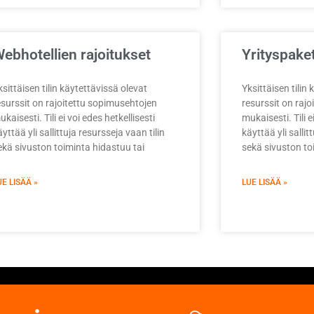
ebhotellien rajoitukset
Yrityspaket
ksittäisen tilin käytettävissä olevat
Yksittäisen tilin
esurssit on rajoitettu sopimusehtojen
resurssit on raj
kaisesti. Tili ei voi edes hetkellisesti
mukaisesti. Tili e
yttää yli sallittuja resursseja vaan tilin
käyttää yli sallit
ekä sivuston toiminta hidastuu tai
sekä sivuston to
UE LISÄÄ »
LUE LISÄÄ »