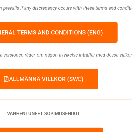
on prevails if any discrepancy occurs with these terms and condit
ERAL TERMS AND CONDITIONS (ENG)
a versionen råder, om någon avvikelse inträffar med dessa villkor
ALLMÄNNÄ VILLKOR (SWE)
VANHENTUNEET SOPIMUSEHDOT