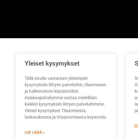
Yleiset kysymykset
Tällä sivulla vastataan yleisimpiin
S
kysymyksiin liittyen palveluihin, tilaamiseen
O
ja hallinnoinnin käytäntöihin.
k
Asiakaspalvelumme vastaa mielellään
a
kaikkin kysymyksiin liittyen palveluihimme.
l
Yleiset kysymykset Tilaamisesta,
j
laskutuksesta ja irtisanomisesta keywords:
L
LUE LISÄÄ »