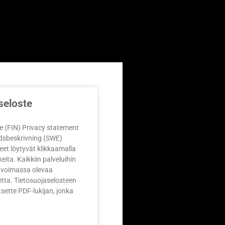
seloste
e (FIN) Privacy statement
dsbeskrivning (SWE)
eet löytyvät klikkaamalla
keita. Kaikkiin palveluihin
a voimassa olevaa
etta. Tietosuojaselosteen
tsette PDF-lukijan, jonka