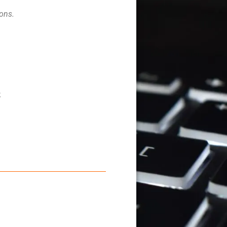
ions.
.