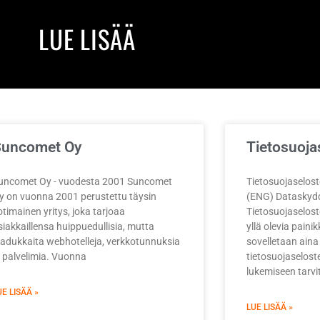
LUE LISÄÄ
Suncomet Oy
Tietosuoja
uncomet Oy - vuodesta 2001 Suncomet
Tietosuojaselost
y on vuonna 2001 perustettu täysin
(ENG) Dataskyd
otimainen yritys, joka tarjoaa
Tietosuojaselost
siakkaillensa huippuedullisia, mutta
yllä olevia painik
aadukkaita webhotelleja, verkkotunnuksia
sovelletaan ain
a palvelimia. Vuonna
tietosuojaselost
lukemiseen tarvi
UE LISÄÄ »
LUE LISÄÄ »