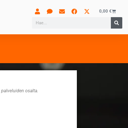
0,00
€
n palveluiden osalta.