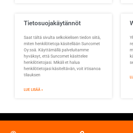
Tietosuojakäytännöt
W
Saat tältä sivulta selkokielisen tiedon siitä,
Y
miten henkilötietoja käsitellään Suncomet
r
Oy:ssä. Käyttämällä palveluitamme
mu
hyväksyt, että Suncomet käsittelee
kä
henkilötietojasi. Mikäli et halua
s
henkilötietojasi käsiteltävän, voit irtisanoa
tilauksen
L
LUE LISÄÄ »