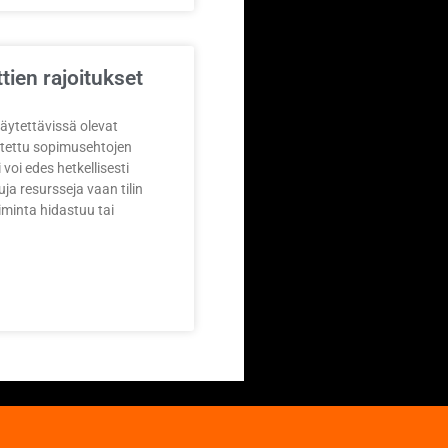
tien rajoitukset
 käytettävissä olevat
oitettu sopimusehtojen
i voi edes hetkellisesti
tuja resursseja vaan tilin
iminta hidastuu tai