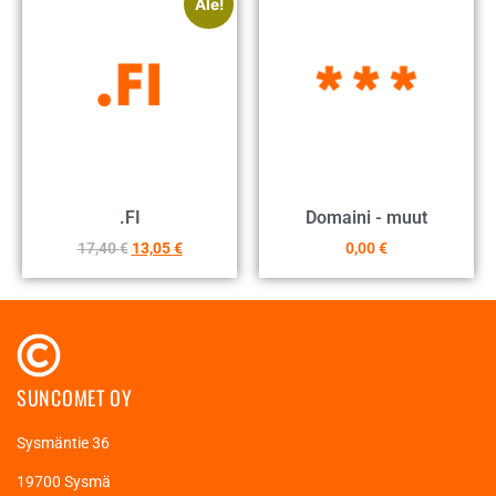
Ale!
.FI
Domaini - muut
17,40
€
13,05
€
0,00
€
SUNCOMET OY
Sysmäntie 36
19700 Sysmä