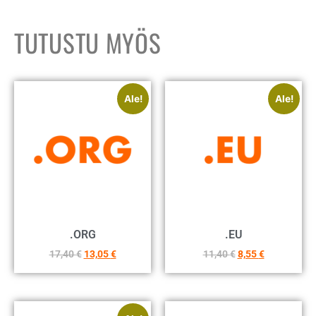
TUTUSTU MYÖS
Ale!
Ale!
.ORG
.EU
17,40
€
13,05
€
11,40
€
8,55
€