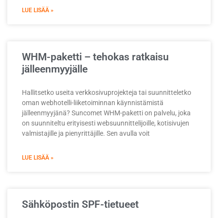
LUE LISÄÄ »
WHM-paketti – tehokas ratkaisu
jälleenmyyjälle
Hallitsetko useita verkkosivuprojekteja tai suunnitteletko
oman webhotelli-liiketoiminnan käynnistämistä
jälleenmyyjänä? Suncomet WHM-paketti on palvelu, joka
on suunniteltu erityisesti websuunnittelijoille, kotisivujen
valmistajille ja pienyrittäjille. Sen avulla voit
LUE LISÄÄ »
Sähköpostin SPF-tietueet