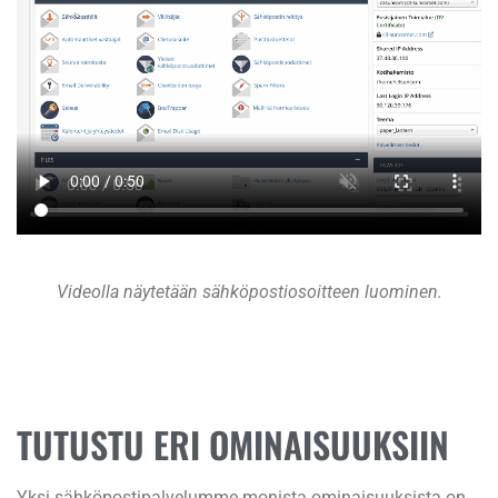
Videolla näytetään sähköpostiosoitteen luominen.
TUTUSTU ERI OMINAISUUKSIIN
Yksi sähköpostipalvelumme monista ominaisuuksista on