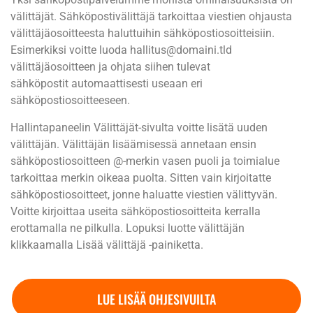
välittäjät. Sähköpostivälittäjä tarkoittaa viestien ohjausta
välittäjäosoitteesta haluttuihin sähköpostiosoitteisiin.
Esimerkiksi voitte luoda hallitus@domaini.tld
välittäjäosoitteen ja ohjata siihen tulevat
sähköpostit
automaattisesti
useaan eri
sähköpostiosoitteeseen.
Hallintapaneelin Välittäjät-sivulta voitte lisätä uuden
välittäjän. Välittäjän lisäämisessä annetaan ensin
sähköpostiosoitteen @-merkin vasen puoli ja toimialue
tarkoittaa merkin oikeaa puolta. Sitten vain kirjoitatte
sähköpostiosoitteet, jonne haluatte viestien välittyvän.
Voitte kirjoittaa useita sähköpostiosoitteita kerralla
erottamalla ne pilkulla. Lopuksi luotte välittäjän
klikkaamalla Lisää välittäjä -painiketta.
LUE LISÄÄ OHJESIVUILTA