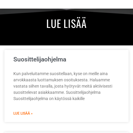
LUE LISÄÄ
Suosittelijaohjelma
Kun palveluitamme suositellaan, kyse on meille aina
arvokkaasta luottamuksen osoituksesta. Haluamme
vastata siihen tavalla, josta hyötyvät meitä aktiivisesti
suosittelevat asiakkaamme. Suosittelijaohjelma
Suosittelijaohjelma on käytössä kaikille
LUE LISÄÄ »