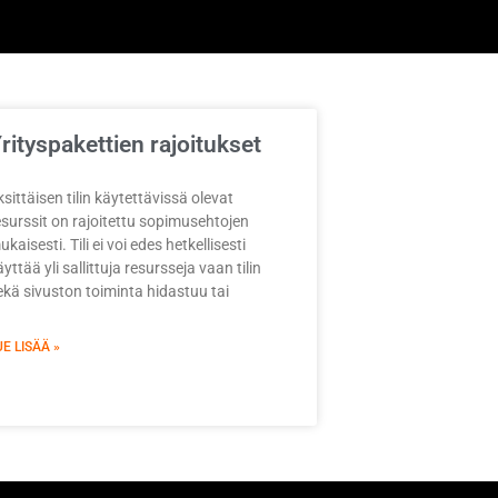
rityspakettien rajoitukset
ksittäisen tilin käytettävissä olevat
esurssit on rajoitettu sopimusehtojen
kaisesti. Tili ei voi edes hetkellisesti
yttää yli sallittuja resursseja vaan tilin
ekä sivuston toiminta hidastuu tai
UE LISÄÄ »