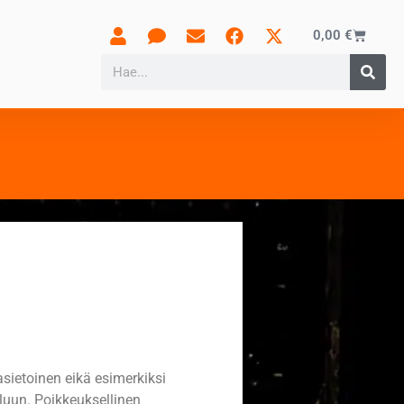
0,00
€
kasietoinen eikä esimerkiksi
eluun. Poikkeuksellinen