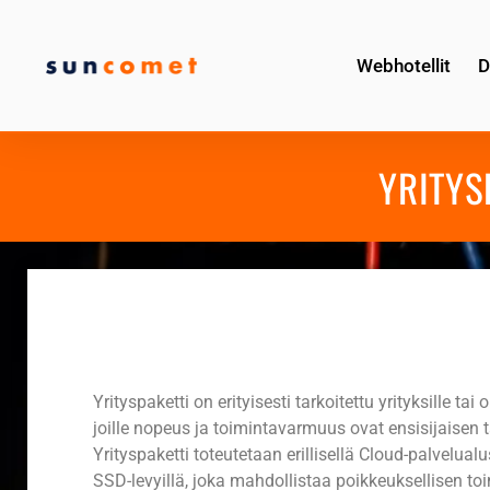
Webhotellit
D
YRITYS
Yrityspaketti on erityisesti tarkoitettu yrityksille tai 
joille nopeus ja toimintavarmuus ovat ensisijaisen t
Yrityspaketti toteutetaan erillisellä Cloud-palvelualu
SSD-levyillä, joka mahdollistaa poikkeuksellisen 