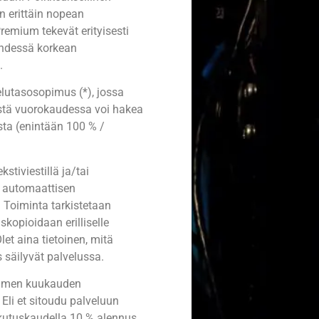
n erittäin nopean
emium tekevät erityisesti
yhdessä korkean
.
elutasosopimus (*), jossa
iöstä vuorokaudessa voi hakea
ta (enintään 100 % /
stiviestillä ja/tai
a automaattisen
 Toiminta tarkistetaan
skopioidaan erilliselle
et aina tietoinen, mitä
s säilyvät palvelussa.
kolmen kuukauden
 Eli et sitoudu palveluun
utuskaudella 10 % alennus,