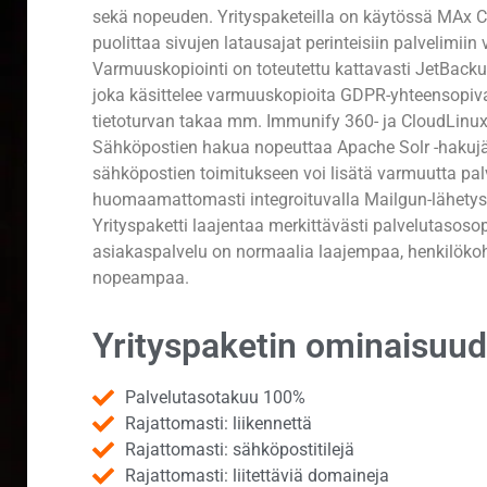
sekä nopeuden. Yrityspaketeilla on käytössä MAx C
puolittaa sivujen latausajat perinteisiin palvelimiin 
Varmuuskopiointi on toteutettu kattavasti JetBackup
joka käsittelee varmuuskopioita GDPR-yhteensopiva
tietoturvan takaa mm. Immunify 360- ja CloudLinux-
Sähköpostien hakua nopeuttaa Apache Solr -hakujä
sähköpostien toimitukseen voi lisätä varmuutta pa
huomaamattomasti integroituvalla Mailgun-lähetysp
Yrityspaketti laajentaa merkittävästi palvelutasoso
asiakaspalvelu on normaalia laajempaa, henkilök
nopeampaa.
Yrityspaketin ominaisuud
Palvelutasotakuu 100%
Rajattomasti: liikennettä
Rajattomasti: sähköpostitilejä
Rajattomasti: liitettäviä domaineja