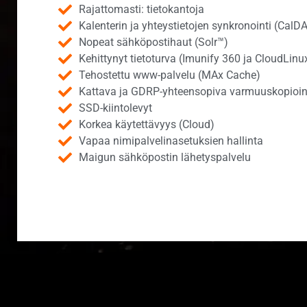
Rajattomasti: tietokantoja
Kalenterin ja yhteystietojen synkronointi (Ca
Nopeat sähköpostihaut (Solr™)
Kehittynyt tietoturva (Imunify 360 ja CloudLinu
Tehostettu www-palvelu (MAx Cache)
Kattava ja GDRP-yhteensopiva varmuuskopioin
SSD-kiintolevyt
Korkea käytettävyys (Cloud)
Vapaa nimipalvelinasetuksien hallinta
Maigun sähköpostin lähetyspalvelu