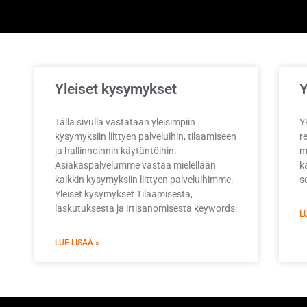
Yleiset kysymykset
Y
Tällä sivulla vastataan yleisimpiin
Y
kysymyksiin liittyen palveluihin, tilaamiseen
r
ja hallinnoinnin käytäntöihin.
mu
Asiakaspalvelumme vastaa mielellään
kä
kaikkin kysymyksiin liittyen palveluihimme.
s
Yleiset kysymykset Tilaamisesta,
laskutuksesta ja irtisanomisesta keywords:
L
LUE LISÄÄ »