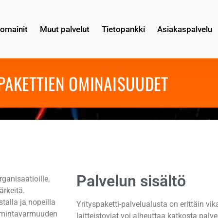
omainit
Muut palvelut
Tietopankki
Asiakaspalvelu
PAKETTIEN OMINAISUUDET
Palvelun sisältö
organisaatioille,
ärkeitä.
stalla ja nopeilla
Yrityspaketti-palvelualusta on erittäin vi
toimintavarmuuden
laitteistoviat voi aiheuttaa katkosta palv