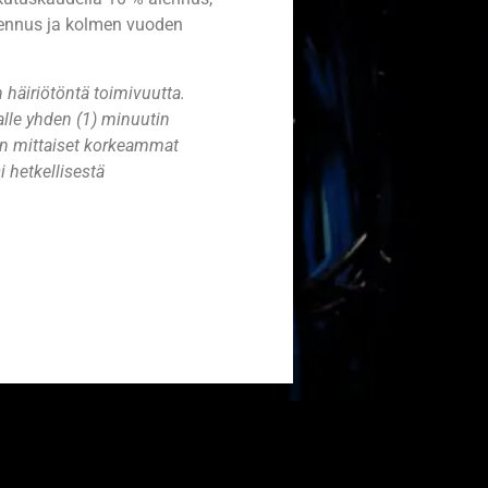
ennus ja kolmen vuoden
n häiriötöntä toimivuutta.
alle yhden (1) minuutin
nin mittaiset korkeammat
i hetkellisestä