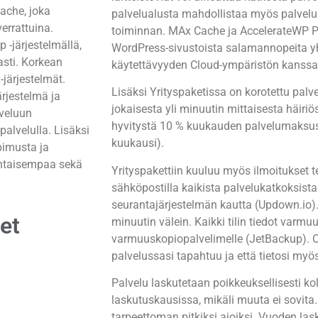
ache, joka
palvelualusta mahdollistaa myös palvelu
verrattuina.
toiminnan.
MAx Cache ja AccelerateWP Pr
 -järjestelmällä,
WordPress-sivustoista salamannopeita 
sti. Korkean
käytettävyyden Cloud-ympäristön kanssa
järjestelmät.
Lisäksi Yrityspaketissa on korotettu palv
rjestelmä ja
jokaisesta yli minuutin mittaisesta häir
lveluun
hyvitystä 10 % kuukauden palvelumaksus
alvelulla. Lisäksi
kuukausi).
pimusta ja
ohtaisempaa sekä
Yrityspakettiin kuuluu myös ilmoitukset tek
sähköpostilla kaikista palvelukatkoksist
seurantajärjestelmän kautta (Updown.io).
et
minuutin välein. Kaikki tilin tiedot varmuu
varmuuskopiopalvelimelle (JetBackup). Ol
palvelussasi tapahtuu ja että tietosi myö
Palvelu laskutetaan poikkeuksellisesti 
laskutuskausissa, mikäli muuta ei sovita.
tarpeettoman pitkiksi ajoiksi.
Vuoden lask