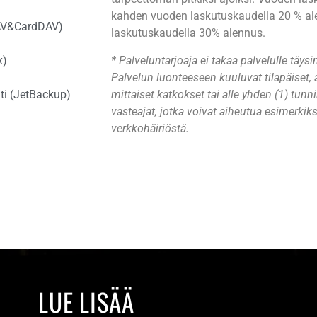
kahden vuoden laskutuskaudella 20 % al
lDAV&CardDAV)
laskutuskaudella 30% alennus.
* Palveluntarjoaja ei takaa palvelulle täysi
x)
Palvelun luonteeseen kuuluvat tilapäiset, 
mittaiset katkokset tai alle yhden (1) tun
ti (JetBackup)
vasteajat, jotka voivat aiheutua esimerkiks
verkkohäiriöstä.
LUE LISÄÄ