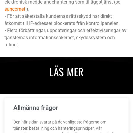
elektronisk meddelandehantering som tilläggstjänst (se
suncomet
).
• För att säkerställa kundernas rättsskydd har direkt
åtkomst till IP-adresser blockerats från kontrollpanelen.
• Flera förbättringar, uppdateringar och effektiviseringar av
tjänsternas informationssäkerhet, skyddssystem och
rutiner.
LÄS MER
Allmänna frågor
Den här sidan svarar på de vanligaste frågorna om
tjänster, beställning och hanteringsprinciper. Vår