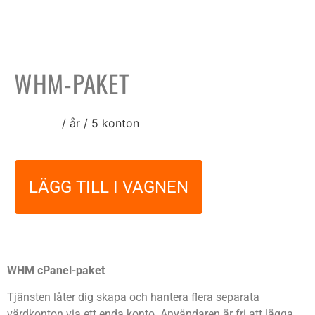
WHM-PAKET
24,00
€
/ år / 5 konton
LÄGG TILL I VAGNEN
WHM cPanel-paket
Tjänsten låter dig skapa och hantera flera separata
värdkonton via ett enda konto. Användaren är fri att lägga