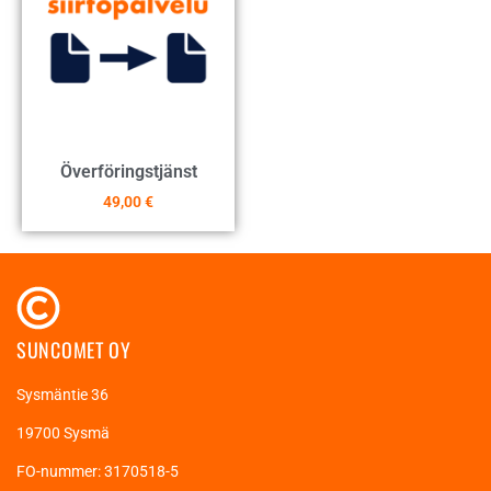
Överföringstjänst
49,00
€
SUNCOMET OY
Sysmäntie 36
19700 Sysmä
FO-nummer: 3170518-5