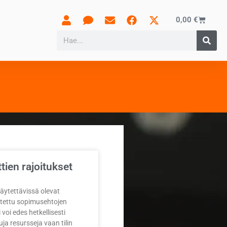
0,00
€
tien rajoitukset
 käytettävissä olevat
oitettu sopimusehtojen
i voi edes hetkellisesti
tuja resursseja vaan tilin