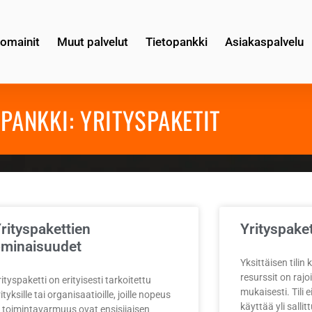
omainit
Muut palvelut
Tietopankki
Asiakaspalvelu
OPANKKI: YRITYSPAKETIT
rityspakettien
Yrityspaket
minaisuudet
Yksittäisen tilin
resurssit on raj
rityspaketti on erityisesti tarkoitettu
mukaisesti. Tili e
ityksille tai organisaatioille, joille nopeus
käyttää yli sallit
a toimintavarmuus ovat ensisijaisen