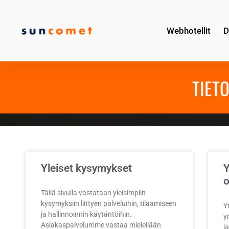
Webhotellit
D
TIET
Yleiset kysymykset
Y
o
Tällä sivulla vastataan yleisimpiin
kysymyksiin liittyen palveluihin, tilaamiseen
Y
ja hallinnoinnin käytäntöihin.
yr
Asiakaspalvelumme vastaa mielellään
j