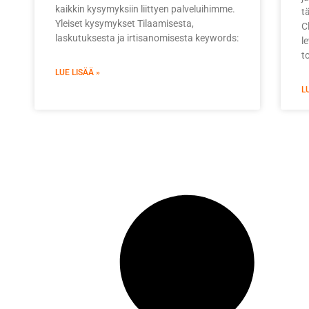
kaikkin kysymyksiin liittyen palveluihimme.
tä
Yleiset kysymykset Tilaamisesta,
C
laskutuksesta ja irtisanomisesta keywords:
l
t
LUE LISÄÄ »
L