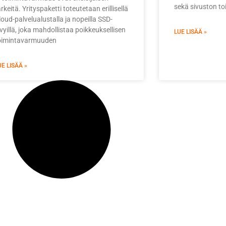
sekä sivuston to
rkeitä. Yrityspaketti toteutetaan erillisellä
loud-palvelualustalla ja nopeilla SSD-
evyillä, joka mahdollistaa poikkeuksellisen
LUE LISÄÄ »
oimintavarmuuden
UE LISÄÄ »