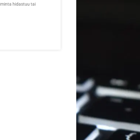
iminta hidastuu tai