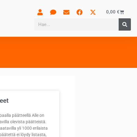
0,00
€
eet
paalla päätteellä Alle on
avilla olevista päätteistä.
tavilla yli 1000 erilaista
päätettä ei löydy listasta,