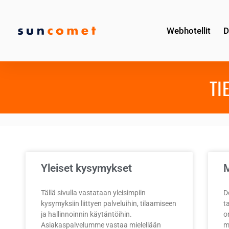
Webhotellit
D
TI
Yleiset kysymykset
M
Tällä sivulla vastataan yleisimpiin
D
kysymyksiin liittyen palveluihin, tilaamiseen
t
ja hallinnoinnin käytäntöihin.
o
Asiakaspalvelumme vastaa mielellään
m