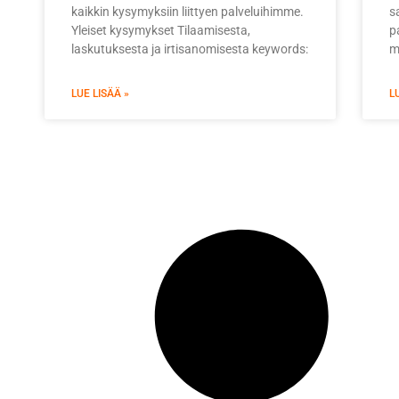
kaikkin kysymyksiin liittyen palveluihimme.
s
Yleiset kysymykset Tilaamisesta,
pa
laskutuksesta ja irtisanomisesta keywords:
m
LUE LISÄÄ »
L