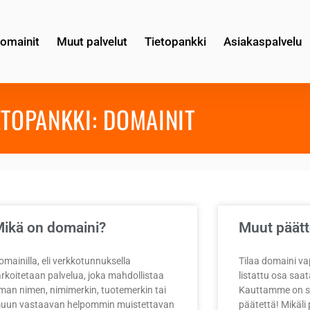
omainit
Muut palvelut
Tietopankki
Asiakaspalvelu
ETOPANKKI: DOMAINIT
ikä on domaini?
Muut päätt
omainilla, eli verkkotunnuksella
Tilaa domaini va
arkoitetaan palvelua, joka mahdollistaa
listattu osa saat
man nimen, nimimerkin, tuotemerkin tai
Kauttamme on saa
uun vastaavan helpommin muistettavan
päätettä! Mikäli 