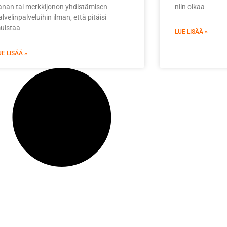
anan tai merkkijonon yhdistämisen
niin olkaa
lvelinpalveluihin ilman, että pitäisi
uistaa
LUE LISÄÄ »
UE LISÄÄ »