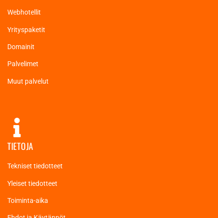
Webhotellit
Yrityspaketit
Domainit
Palvelimet
Muut palvelut
TIETOJA
Tekniset tiedotteet
Yleiset tiedotteet
Toiminta-aika
Ehdot ja Käytännöt