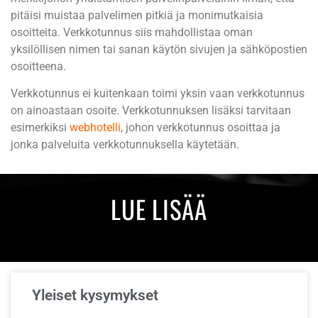
pitäisi muistaa palvelimen pitkiä ja monimutkaisia
osoitteita. Verkkotunnus siis mahdollistaa oman
yksilöllisen nimen tai sanan käytön sivujen ja sähköpostien
osoitteena.
Verkkotunnus ei kuitenkaan toimi yksin vaan verkkotunnus
on ainoastaan osoite. Verkkotunnuksen lisäksi tarvitaan
esimerkiksi
webhotelli
, johon verkkotunnus osoittaa ja
jonka palveluita verkkotunnuksella käytetään.
LUE LISÄÄ
Yleiset kysymykset