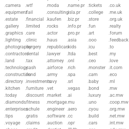
.camera
.wtf
.moda
.name.pr
.tickets
.co.uk
.equipment
.fail
.consulting
.isla.pr
.college
.me.uk
.estate
.financial
.kaufen
.biz.pr
.store
.org.uk
.gallery
.limited
.rocks
.info.pr
.fun
.realty
.graphics
.care
.actor
.pro.pr
.art
.forum
.lighting
.clinic
.haus
.asia
.ooo
.feedback
.photography
.surgery
.republican
.kids
.icu
.to
.contractors
.dental
.lawyer
.ltda
.best
.my
.land
.tax
.attorney
.onl
.ceo
.love
.technology
.cash
.airforce
.rich
.monster
.it.com
.construction
.fund
.army
.spa
.cam
.eco
.directory
.investments
.navy
.srl
.baby
.ml
.kitchen
.furniture
.vet
.vegas
.bond
.mw
.today
.discount
.market
.ai
.luxury
.ac.mw
.diamonds
.fitness
.mortgage
.mu
.uno
.coop.mw
.enterprises
.schule
.engineer
.aero
.cyou
.org.mw
.tips
.gratis
.software
.cc
.build
.net.mw
.voyage
.claims
.auction
.орг
.cars
.int.mw