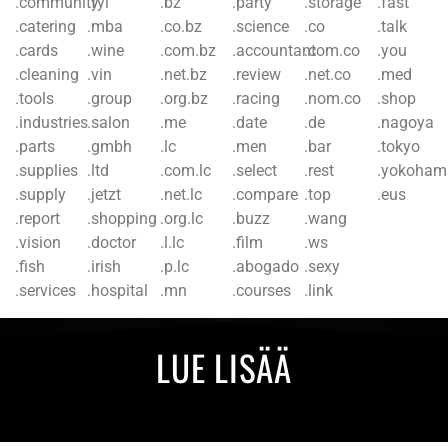
.community
.fyi
.bz
.party
.storage
.fast
.catering
.mba
.co.bz
.science
.co
.talk
.cards
.wine
.com.bz
.accountant
.com.co
.you
.cleaning
.vin
.net.bz
.review
.net.co
.med
.tools
.group
.org.bz
.racing
.nom.co
.shop
.industries
.salon
.me
.date
.de
.nagoya
.parts
.gmbh
.lc
.men
.bar
.tokyo
.supplies
.ltd
.com.lc
.select
.rest
.yokoham
.supply
.jetzt
.net.lc
.compare
.top
.eus
.report
.shopping
.org.lc
.buzz
.wang
.vision
.doctor
.l.lc
.film
.ws
.fish
.irish
.p.lc
.abogado
.sexy
.services
.hospital
.mn
.courses
.link
LUE LISÄÄ