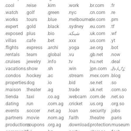
.cool
.reise
.kim
.work
.br.com
.fr
.watch
.golf
.green
.nyc
.cn.com
.re
.works
.tours
.blue
.melbourne
.de.com
.pm
.expert
.gold
.black
.sydney
.eu.com
.tf
.exposed
.plus
.bio
.شبكة
.uk.com
.wf
.villas
.cafe
.bet
.xxx
.us.com
.yt
.flights
.express
.archi
.yoga
.ae.org
.bot
.rentals
.team
.global
.vu
.gb.net
.now
.cruises
.jewelry
.info
.tv
.hu.net
.deal
.vacations
.show
.sh
.win
.jpn.com
.みんな
.condos
.hockey
.ac
.stream
.mex.com
.blog
.properties
.dog
.io
.bid
.se.net
.so
.maison
.theater
.ag
.trade
.uk.net
.com.so
.tienda
.taxi
.co.ag
.webcam
.com.de
.net.so
.dating
.run
.com.ag
.cricket
.us.org
.org.so
.events
.soccer
.net.ag
.loan
.security
.jobs
.partners
.movie
.nom.ag
.faith
.theatre
.paris
.productions
.coupons
.org.ag
.download
.protection
.museum