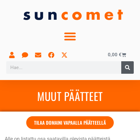
0,00
€
MUUT PÄÄTTEET
TILAA DOMAINI VAPAALLA PÄÄTTEELLÄ
Alle on listattu osa saatavilla olevista päätteistä.