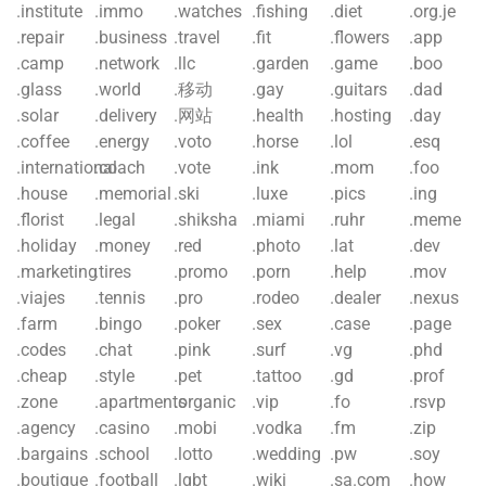
.institute
.immo
.watches
.fishing
.diet
.org.je
.repair
.business
.travel
.fit
.flowers
.app
.camp
.network
.llc
.garden
.game
.boo
.glass
.world
.移动
.gay
.guitars
.dad
.solar
.delivery
.网站
.health
.hosting
.day
.coffee
.energy
.voto
.horse
.lol
.esq
.international
.coach
.vote
.ink
.mom
.foo
.house
.memorial
.ski
.luxe
.pics
.ing
.florist
.legal
.shiksha
.miami
.ruhr
.meme
.holiday
.money
.red
.photo
.lat
.dev
.marketing
.tires
.promo
.porn
.help
.mov
.viajes
.tennis
.pro
.rodeo
.dealer
.nexus
.farm
.bingo
.poker
.sex
.case
.page
.codes
.chat
.pink
.surf
.vg
.phd
.cheap
.style
.pet
.tattoo
.gd
.prof
.zone
.apartments
.organic
.vip
.fo
.rsvp
.agency
.casino
.mobi
.vodka
.fm
.zip
.bargains
.school
.lotto
.wedding
.pw
.soy
.boutique
.football
.lgbt
.wiki
.sa.com
.how