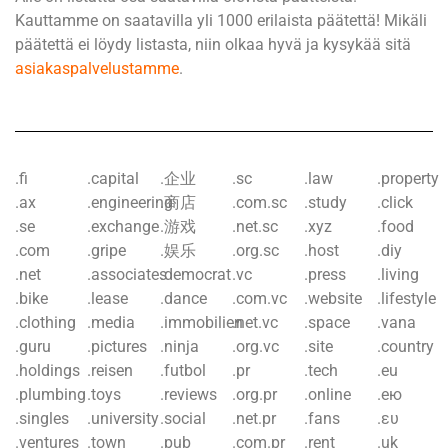
Kauttamme on saatavilla yli 1000 erilaista päätettä! Mikäli
päätettä ei löydy listasta, niin olkaa hyvä ja kysykää sitä
asiakaspalvelustamme
.
.fi
.capital
.企业
.sc
.law
.property
.ax
.engineering
.商店
.com.sc
.study
.click
.se
.exchange
.游戏
.net.sc
.xyz
.food
.com
.gripe
.娱乐
.org.sc
.host
.diy
.net
.associates
.democrat
.vc
.press
.living
.bike
.lease
.dance
.com.vc
.website
.lifestyle
.clothing
.media
.immobilien
.net.vc
.space
.vana
.guru
.pictures
.ninja
.org.vc
.site
.country
.holdings
.reisen
.futbol
.pr
.tech
.eu
.plumbing
.toys
.reviews
.org.pr
.online
.ею
.singles
.university
.social
.net.pr
.fans
.ευ
.ventures
.town
.pub
.com.pr
.rent
.uk