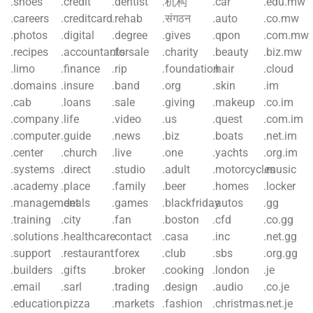
.shoes
.credit
.dentist
.机构
.car
.edu.mw
.careers
.creditcard
.rehab
.संगठन
.auto
.co.mw
.photos
.digital
.degree
.gives
.qpon
.com.mw
.recipes
.accountants
.forsale
.charity
.beauty
.biz.mw
.limo
.finance
.rip
.foundation
.hair
.cloud
.domains
.insure
.band
.org
.skin
.im
.cab
.loans
.sale
.giving
.makeup
.co.im
.company
.life
.video
.us
.quest
.com.im
.computer
.guide
.news
.biz
.boats
.net.im
.center
.church
.live
.one
.yachts
.org.im
.systems
.direct
.studio
.adult
.motorcycles
.music
.academy
.place
.family
.beer
.homes
.locker
.management
.deals
.games
.blackfriday
.autos
.gg
.training
.city
.fan
.boston
.cfd
.co.gg
.solutions
.healthcare
.contact
.casa
.inc
.net.gg
.support
.restaurant
.forex
.club
.sbs
.org.gg
.builders
.gifts
.broker
.cooking
.london
.je
.email
.sarl
.trading
.design
.audio
.co.je
.education
.pizza
.markets
.fashion
.christmas
.net.je