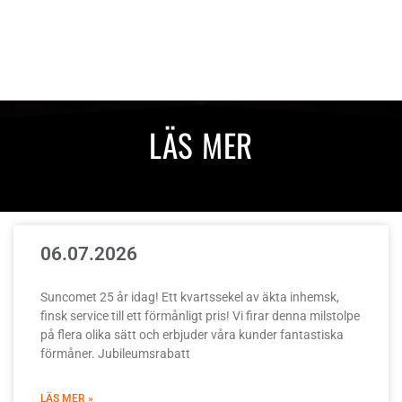
LÄS MER
06.07.2026
Suncomet 25 år idag! Ett kvartssekel av äkta inhemsk,
finsk service till ett förmånligt pris! Vi firar denna milstolpe
på flera olika sätt och erbjuder våra kunder fantastiska
förmåner. Jubileumsrabatt
LÄS MER »