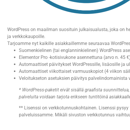
WordPress on maailman suosituin julkaisualusta, joka on he
ja verkkokaupoille.
Tarjoamme nyt kaikille asiakkaillemme seuraavaa WordPress
Suomenkielinen (tai englanninkielinen) WordPress as
Elementor Pro -kotisivukone asennettuna (arvo n. 45 €)
Automaattiset päivitykset WordPressille, lisäosille ja
Automaattiset viikottaiset varmuuskopiot (4 viikon sä
Veloitukseton asetuksien päivitys palvelindomainista
* WordPress-paketit eivät sisällä graafista suunnittelua
palveluita voidaan tarjota erikseen tuntitöinä asiakkaall
** Lisenssi on verkkotunnuskohtainen. Lisenssi pysyy 
palveluissamme. Mikäli sivuston verkkotunnus vaihtuu, 