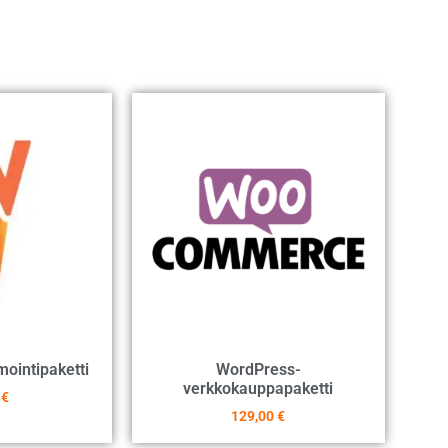
ointipaketti
WordPress-
verkkokauppapaketti
0
€
129,00
€