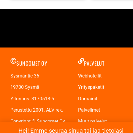
SUNCOMET OY
PALVELUT
Sysmäntie 36
Webhotellit
19700 Sysmä
Yrityspaketit
Y-tunnus: 3170518-5
Domainit
Perustettu 2001. ALV rek.
Palvelimet
Copyright © Suncomet Oy
Muut palvelut
Hei! Emme seuraa sinua tai jaa tietojasi