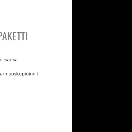
AKETTI
elisäosa
varmuuskopioinnit.