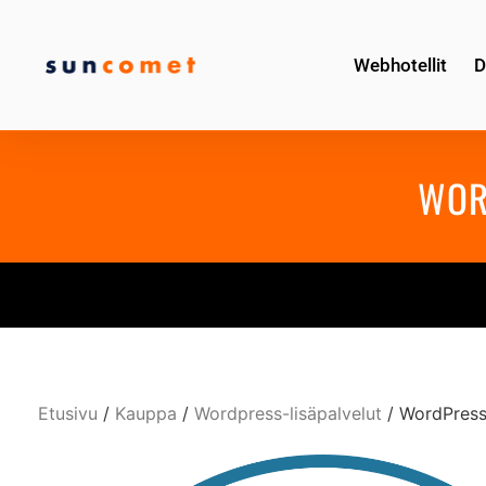
Webhotellit
D
WOR
Etusivu
/
Kauppa
/
Wordpress-lisäpalvelut
/ WordPress