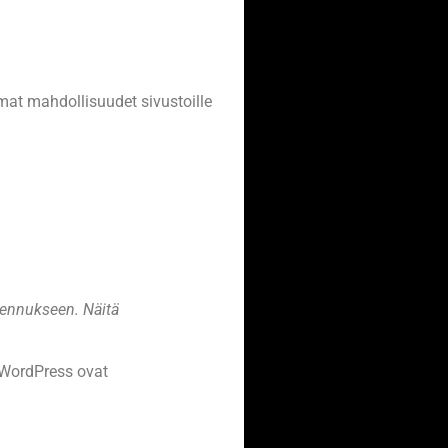
mat mahdollisuudet sivustoille
asennukseen. Näitä
 WordPress ovat