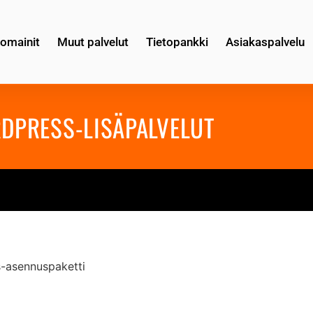
omainit
Muut palvelut
Tietopankki
Asiakaspalvelu
DPRESS-LISÄPALVELUT
-asennuspaketti