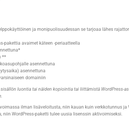
lppokäyttöinen ja monipuolisuudessan se tarjoaa lähes rajatto
-pakettia avaimet käteen -periaatteella
ennettuna*
 **
 ulkoasupohjalle asennettuna
ilytysaika) asennettuna
 varsinaiseen domainiin
, sisällön luontia tai näiden kopiointia tai liittämistä WordPress-
e.
voimassa ilman lisäveloitusta, niin kauan kuin verkkotunnus ja
niin WordPress-paketti tulee uusia lisenssin aktivoimiseksi.