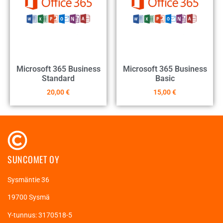
Microsoft 365 Business
Microsoft 365 Business
Standard
Basic
20,00
€
15,00
€
SUNCOMET OY
Sysmäntie 36
19700 Sysmä
Y-tunnus: 3170518-5