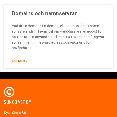
Domains och namnservrar
Vad är en domän? En domän, eller domän, är ett namn
som används, till exempel i en webbläsare eller e-post för
att ansluta en användare till en server. Domänen fungerar
som en mer minnesvärd adress och bakgrund för
användaren
LÄS MER »
SUNCOMET OY
Sysmäntie 36