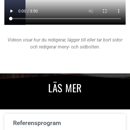
Videon visar hur du redigerar, lägger till eller tar bort sidor
och redigerar meny- och sidbotten.
LÄS MER
Referensprogram