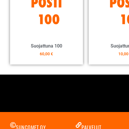
Suojattuna 100
Suojattu
60,00
€
10,0
SUNCOMET OY
PALVELUT