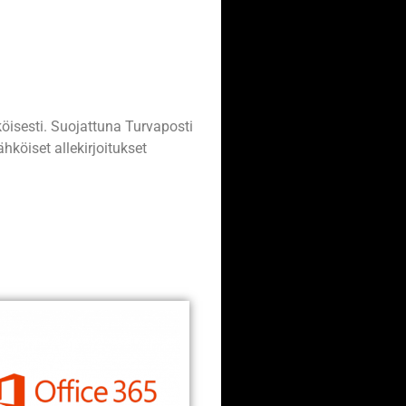
öisesti. Suojattuna Turvaposti
köiset allekirjoitukset