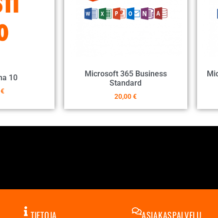
Microsoft 365 Business
Mic
na 10
Standard
0
€
20,00
€
TIETOJA
ASIAKASPALVELU